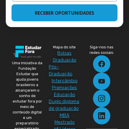
RECEBER OPORTUNIDADES
Mapa do site
Siga-nos nas
Bolsas
redes sociais:
Graduação
Uma iniciativa da
Pós-
Fundação
Graduação
Estudar que
ajuda jovens
Intercâmbio
brasileiros a
Premiações
alcançarem o
Educação
sonho de
Duplo diploma
estudar fora por
meio de
de graduação
conteúdo digital
MBA
e um
Mestrado
preparatório
especializado.