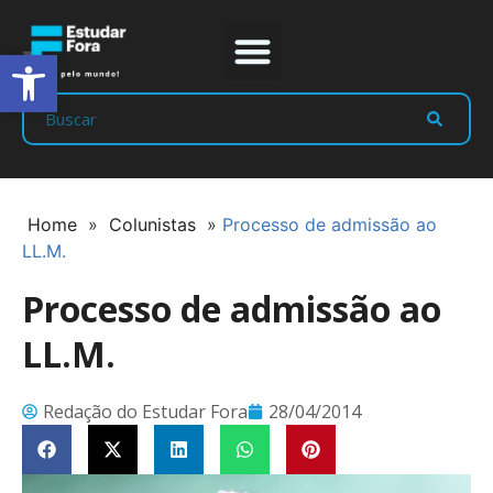
Abrir a barra de ferramentas
Prep Program
Líderes Estudar
Home
»
Colunistas
»
Processo de admissão ao
LL.M.
Processo de admissão ao
LL.M.
Redação do Estudar Fora
28/04/2014