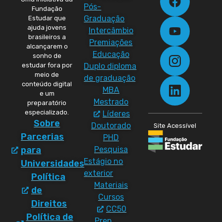
Pós-
Fundação
Graduação
Estudar que
ajuda jovens
Intercâmbio
brasileiros a
Premiações
alcançarem o
Educação
sonho de
Duplo diploma
estudar fora por
meio de
de graduação
conteúdo digital
MBA
e um
Mestrado
preparatório
especializado.
Líderes
Sobre
Doutorado
Site Acessível
Parcerias
PHD
Pesquisa
para
Estágio no
Universidades
exterior
Política
Materiais
de
Cursos
Direitos
CC50
Política de
Prep