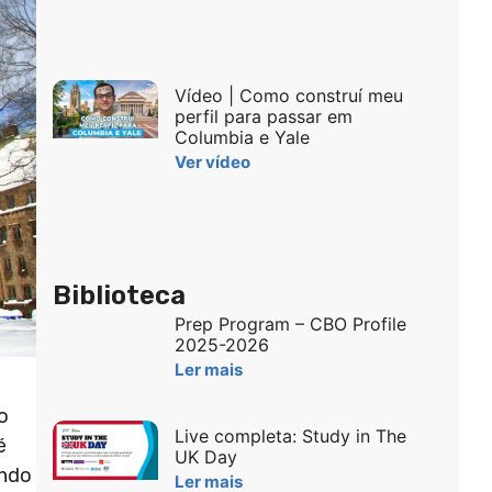
Vídeo | Como construí meu
perfil para passar em
Columbia e Yale
Ver vídeo
Biblioteca
Prep Program – CBO Profile
2025-2026
Ler mais
o
Live completa: Study in The
é
UK Day
ando
Ler mais