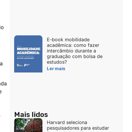
do
E-book mobilidade
acadêmica: como fazer
intercâmbio durante a
graduação com bolsa de
estudos?
a
Ler mais
ada
e
Mais lidos
s
Harvard seleciona
pesquisadores para estudar