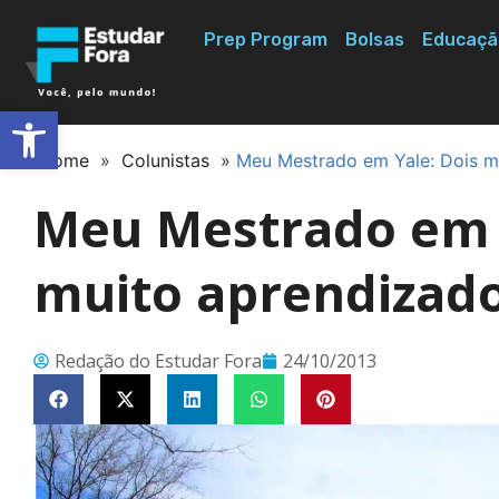
Prep Program
Bolsas
Educaçã
Abrir a barra de ferramentas
Home
»
Colunistas
»
Meu Mestrado em Yale: Dois m
Meu Mestrado em 
muito aprendizad
Redação do Estudar Fora
24/10/2013