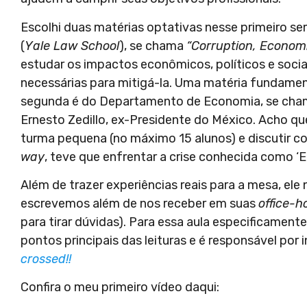
Escolhi duas matérias optativas nesse primeiro sem
(
Yale Law School
), se chama
“Corruption, Econo
estudar os impactos econômicos, políticos e socia
necessárias para mitigá-la. Uma matéria fundame
segunda é do Departamento de Economia, se cha
Ernesto Zedillo, ex-Presidente do México. Acho q
turma pequena (no máximo 15 alunos) e discutir c
way
, teve que enfrentar a crise conhecida como ‘E
Além de trazer experiências reais para a mesa, ele
escrevemos além de nos receber em suas
office-h
para tirar dúvidas). Para essa aula especificamen
pontos principais das leituras e é responsável por
crossed!!
Confira o meu primeiro vídeo daqui: