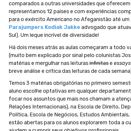
comparados a outras universidades que oferecem 
representamos 12 países e com experiências compl
para o exército Americano no Afeganistão até um
Parajumpers Kodiak Jakke
advogado que atuava
Sul). Um leque incrível de diversidade!
Há dois meses atrás as aulas começaram a todo 
(muito bem explicado por sinal pelo colunistas Jos
matérias e mergulhar nas leituras
infinitas
e
essay
breve análise e crítica das leituras de cada semana)
Temos 3 matérias obrigatórias no primeiro semest
aluno escolhe optativas em qualquer departamento 
focar nos assuntos que mais nos chamam a atenção
Relações Internacionais), na Escola de Direito, D
Política, Escola de Negócios, Estudos Ambientais, Re
estão abertas para os alunos explorarem toda a cu
ajudem a cumprir seus objetivos profissionais.