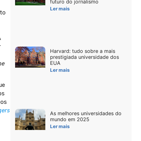
futuro do jornalismo
Ler mais
ito
A
r
Harvard: tudo sobre a mais
prestigiada universidade dos
EUA
he
Ler mais
ue
os
 os
gers
As melhores universidades do
mundo em 2025
Ler mais