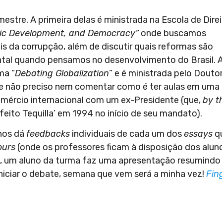
estre. A primeira delas é ministrada na Escola de Dire
mic Development, and Democracy”
onde buscamos
is da corrupção, além de discutir quais reformas são
ntal quando pensamos no desenvolvimento do Brasil. 
ma “
Debating Globalization
” e é ministrada pelo Douto
ue não preciso nem comentar como é ter aulas em uma
omércio internacional com um ex-Presidente (que,
by t
feito Tequilla’ em 1994 no início de seu mandato).
 nos dá
feedbacks
individuais de cada um dos
essays
q
ours
(onde os professores ficam à disposição dos alun
te, um aluno da turma faz uma apresentação resumindo
 iniciar o debate, semana que vem será a minha vez!
Fin