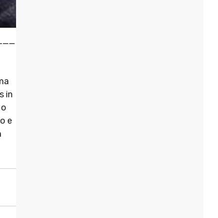
___
uma
s in
 o
o e
m