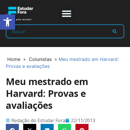
Abrir a barra de ferramentas
Prep Program
Líderes Estudar
Home
»
Colunistas
»
Meu mestrado em Harvard:
Provas e avaliações
Meu mestrado em
Harvard: Provas e
avaliações
Redação do Estudar Fora
22/11/2013