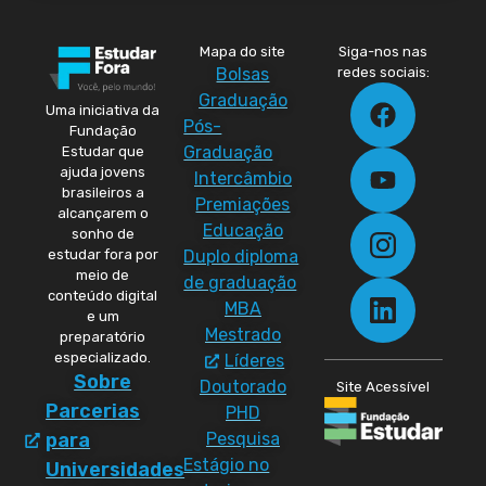
Mapa do site
Siga-nos nas
Bolsas
redes sociais:
Graduação
Uma iniciativa da
Pós-
Fundação
Graduação
Estudar que
ajuda jovens
Intercâmbio
brasileiros a
Premiações
alcançarem o
Educação
sonho de
Duplo diploma
estudar fora por
meio de
de graduação
conteúdo digital
MBA
e um
Mestrado
preparatório
especializado.
Líderes
Sobre
Doutorado
Site Acessível
Parcerias
PHD
Pesquisa
para
Estágio no
Universidades