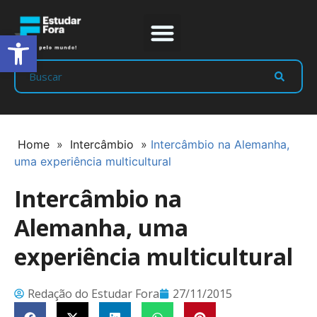
Abrir a barra de ferramentas
Prep Program
Líderes Estudar
Home
»
Intercâmbio
»
Intercâmbio na Alemanha,
uma experiência multicultural
Intercâmbio na
Alemanha, uma
experiência multicultural
Redação do Estudar Fora
27/11/2015