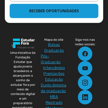
RECEBER OPORTUNIDADES
Mapa do site
Siga-nos nas
Bolsas
redes sociais:
Graduação
Uma iniciativa da
Pós-
Fundação
Graduação
Estudar que
ajuda jovens
Intercâmbio
brasileiros a
Premiações
alcançarem o
Educação
sonho de
Duplo diploma
estudar fora por
meio de
de graduação
conteúdo digital
MBA
e um
Mestrado
preparatório
especializado.