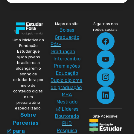
Mapa do site
Siga-nos nas
Bolsas
redes sociais:
Graduação
Uma iniciativa da
Pós-
Fundação
Graduação
Estudar que
ajuda jovens
Intercâmbio
brasileiros a
Premiações
alcançarem o
Educação
sonho de
Duplo diploma
estudar fora por
meio de
de graduação
conteúdo digital
MBA
e um
Mestrado
preparatório
especializado.
Líderes
Sobre
Doutorado
Site Acessível
Parcerias
PHD
Pesquisa
para