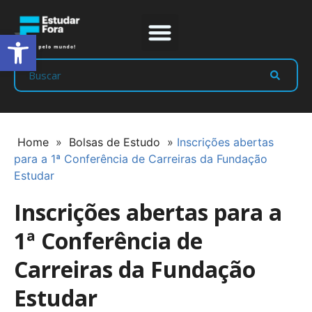
Abrir a barra de ferramentas
Prep Program
Líderes Estudar
Home
»
Bolsas de Estudo
»
Inscrições abertas
para a 1ª Conferência de Carreiras da Fundação
Estudar
Inscrições abertas para a
1ª Conferência de
Carreiras da Fundação
Estudar