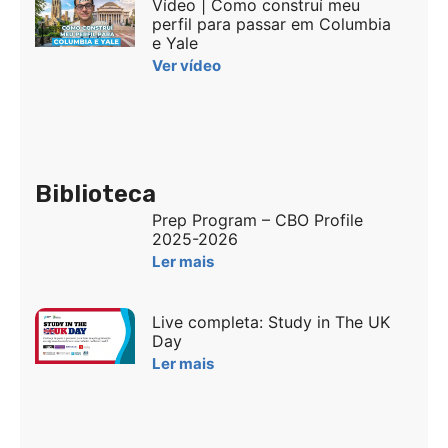
Vídeo | Como construí meu
perfil para passar em Columbia
e Yale
Ver vídeo
Biblioteca
Prep Program – CBO Profile
2025-2026
Ler mais
Live completa: Study in The UK
Day
Ler mais