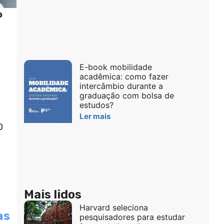
o
E-book mobilidade
acadêmica: como fazer
intercâmbio durante a
graduação com bolsa de
estudos?
Ler mais
O
Mais lidos
Harvard seleciona
as
pesquisadores para estudar