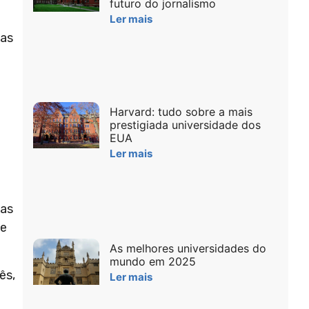
futuro do jornalismo
Ler mais
ias
Harvard: tudo sobre a mais
prestigiada universidade dos
EUA
Ler mais
das
ve
As melhores universidades do
mundo em 2025
ês,
Ler mais