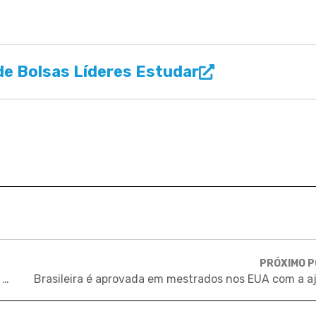
e Bolsas Líderes Estudar
PRÓXIMO 
5 modelos de intercâmbio voluntário: saiba como, onde e por que fazer