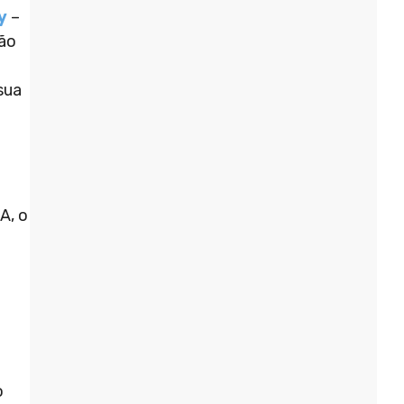
ly
–
ção
sua
A, o
o