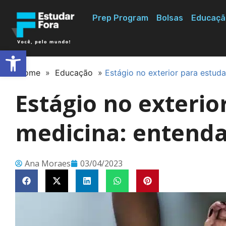
Prep Program
Bolsas
Educaçã
Abrir a barra de ferramentas
Home
»
Educação
»
Estágio no exterior para estud
Estágio no exterio
medicina: entend
Ana Moraes
03/04/2023