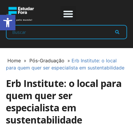
Abrir a barra de ferramentas
Prep Program
Líderes Estudar
Home
»
Pós-Graduação
»
Erb Institute: o local
para quem quer ser especialista em sustentabilidade
Erb Institute: o local para
quem quer ser
especialista em
sustentabilidade