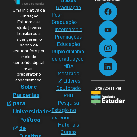
Bolsas
Graduação
Uma iniciativa da
Pós-
Fundação
Graduação
Estudar que
ajuda jovens
Intercâmbio
brasileiros a
Premiações
alcançarem o
Educação
sonho de
Duplo diploma
estudar fora por
meio de
de graduação
conteúdo digital
MBA
e um
Mestrado
preparatório
especializado.
Líderes
Sobre
Doutorado
Site Acessível
Parcerias
PHD
Pesquisa
para
Estágio no
Universidades
exterior
Política
Materiais
de
Cursos
Direitos