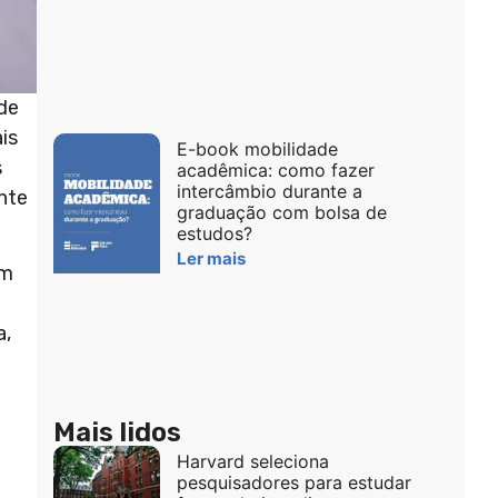
 de
is
E-book mobilidade
s
acadêmica: como fazer
intercâmbio durante a
nte
graduação com bolsa de
estudos?
Ler mais
em
a,
Mais lidos
Harvard seleciona
pesquisadores para estudar