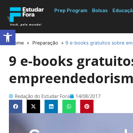
Prep Program
Bolsas
Educaçã
Abrir a barra de ferramentas
Home
»
Preparação
»
9 e-books gratuitos sobre e
9 e-books gratuito
empreendedorismo
Redação do Estudar Fora
14/08/2017