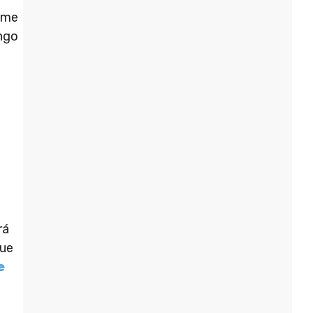
o.me
ongo
rá
que
e