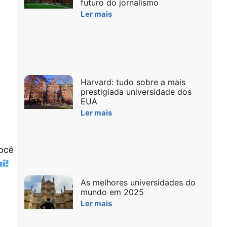
futuro do jornalismo
Ler mais
Harvard: tudo sobre a mais
prestigiada universidade dos
EUA
Ler mais
você
i!
As melhores universidades do
mundo em 2025
Ler mais