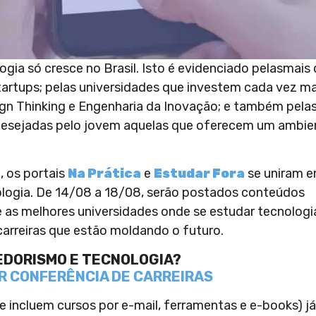
ia só cresce no Brasil. Isto é evidenciado pelasmais
Startups; pelas universidades que investem cada vez ma
n Thinking e Engenharia da Inovação; e também pela
desejadas pelo jovem aquelas que oferecem um ambie
,
os portais
Na Prática
e
Estudar Fora
se uniram 
ogia. De 14/08 a 18/08, serão postados conteúdos
e as melhores universidades onde se estudar tecnologi
s carreiras que estão moldando o futuro.
EDORISMO E TECNOLOGIA?
R CONFERÊNCIA DE CARREIRAS
e incluem cursos por e-mail, ferramentas e e-books) já