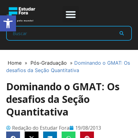
Abrir a barra de ferramentas
Prep Program
Líderes Estudar
Home
»
Pós-Graduação
»
Dominando o GMAT: Os
desafios da Seção Quantitativa
Dominando o GMAT: Os
desafios da Seção
Quantitativa
Redação do Estudar Fora
19/08/2013