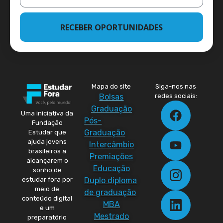
RECEBER OPORTUNIDADES
Mapa do site
Siga-nos nas
Bolsas
redes sociais:
Graduação
Uma iniciativa da
Pós-
Fundação
Graduação
Estudar que
ajuda jovens
Intercâmbio
brasileiros a
Premiações
alcançarem o
Educação
sonho de
Duplo diploma
estudar fora por
meio de
de graduação
conteúdo digital
MBA
e um
Mestrado
preparatório