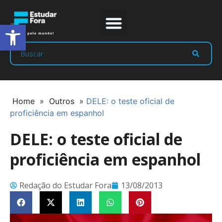
Abrir a barra de ferramentas
Prep Program
Líderes Estudar
Home
»
Outros
»
DELE: o teste oficial de
proficiência em espanhol
DELE: o teste oficial de
proficiência em espanhol
Redação do Estudar Fora
13/08/2013