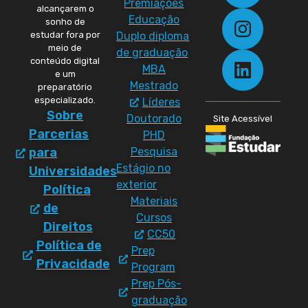
Premiações
alcançarem o
Educação
sonho de
Duplo diploma
estudar fora por
meio de
de graduação
conteúdo digital
MBA
e um
Mestrado
preparatório
especializado.
Líderes
Sobre
Doutorado
Site Acessível
Parcerias
PHD
Pesquisa
para
Estágio no
Universidades
exterior
Política
Materiais
de
Cursos
Direitos
CC50
Política de
Prep
Privacidade
Program
Prep Pós-
graduação