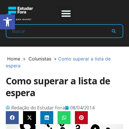
Abrir a barra de ferramentas
Prep Program
Líderes Estudar
Home
»
Colunistas
»
Como superar a lista de
espera
Como superar a lista de
espera
Redação do Estudar Fora
08/04/2014