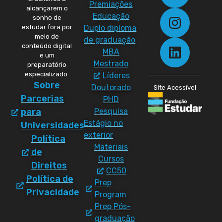
Premiações
alcançarem o
Educação
sonho de
Duplo diploma
estudar fora por
meio de
de graduação
conteúdo digital
MBA
e um
Mestrado
preparatório
especializado.
Líderes
Sobre
Doutorado
Site Acessível
Parcerias
PHD
Pesquisa
para
Estágio no
Universidades
exterior
Política
Materiais
de
Cursos
Direitos
CC50
Política de
Prep
Privacidade
Program
Prep Pós-
graduação