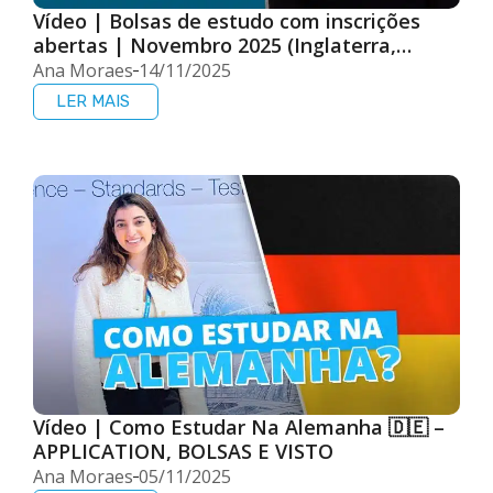
Vídeo | Bolsas de estudo com inscrições
abertas | Novembro 2025 (Inglaterra,
França e EUA)
Ana Moraes
14/11/2025
LER MAIS
Vídeo | Como Estudar Na Alemanha 🇩🇪 –
APPLICATION, BOLSAS E VISTO
Ana Moraes
05/11/2025