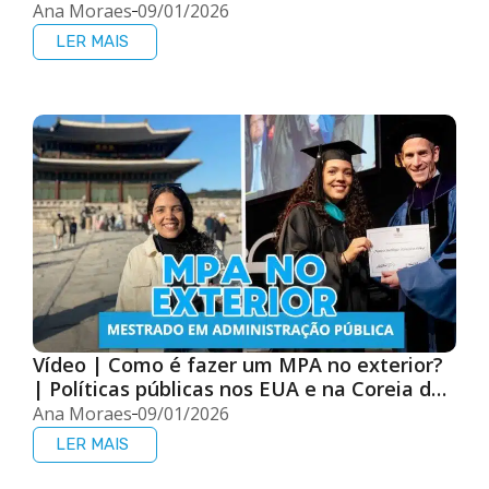
mundo
Ana Moraes
09/01/2026
LER MAIS
Vídeo | Como é fazer um MPA no exterior?
| Políticas públicas nos EUA e na Coreia do
Sul
Ana Moraes
09/01/2026
LER MAIS