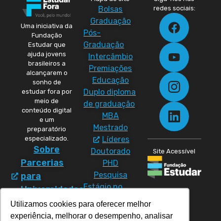
Bolsas
redes sociais:
Graduação
Uma iniciativa da
Pós-
Fundação
Graduação
Estudar que
ajuda jovens
Intercâmbio
brasileiros a
Premiações
alcançarem o
Educação
sonho de
Duplo diploma
estudar fora por
meio de
de graduação
conteúdo digital
MBA
e um
Mestrado
preparatório
especializado.
Líderes
Sobre
Doutorado
Site Acessível
Parcerias
PHD
Pesquisa
para
Estágio no
Universidades
exterior
Política
Utilizamos cookies para oferecer melhor
Materiais
de
experiência, melhorar o desempenho, analisar