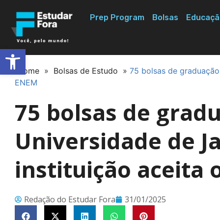
Prep Program
Bolsas
Educaçã
Abrir a barra de ferramentas
Home
»
Bolsas de Estudo
»
75 bolsas de graduação 
ENEM
75 bolsas de grad
Universidade de J
instituição aceita
Redação do Estudar Fora
31/01/2025