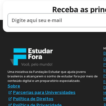
Receba as prin
M
B
G
P
I
Uma iniciativa da Fundação Estudar que ajuda jovens
P
brasileiros a alcançarem o sonho de estudar fora por meio de
conteúdo digital e um preparatório especializado.
E
Sobre
D
Parcerias para Universidades
Política de Direitos
M
Política de Privacidade