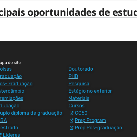
cipais oportunidades de estud
apa do site
olsas
Doutorado
raduação
PHD
ós-Graduação
Pesquisa
ntercâmbio
Estágio no exterior
remiações
Materiais
ducação
Cursos
uplo diploma de graduação
CC50
MBA
Prep Program
estrado
Prep Pós-graduação
Líderes