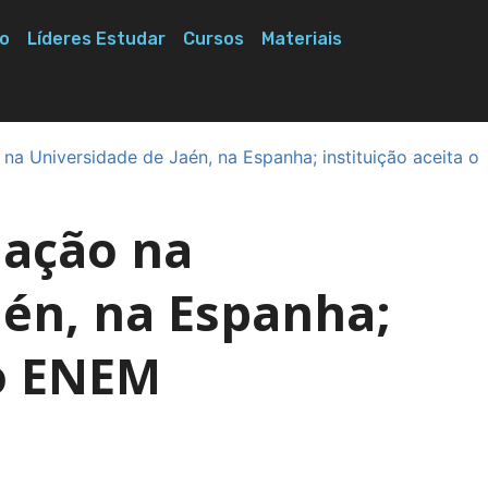
o
Líderes Estudar
Cursos
Materiais
na Universidade de Jaén, na Espanha; instituição aceita o
uação na
aén, na Espanha;
 o ENEM