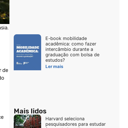
sia.
E-book mobilidade
acadêmica: como fazer
intercâmbio durante a
graduação com bolsa de
estudos?
Ler mais
r de
do
Mais lidos
ce
Harvard seleciona
pesquisadores para estudar