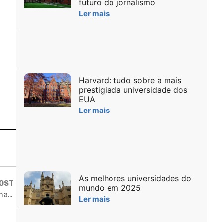
futuro do jornalismo
Ler mais
Harvard: tudo sobre a mais
prestigiada universidade dos
EUA
Ler mais
As melhores universidades do
POST
mundo em 2025
Estudantes nos Estados Unidos, brasileiros criam Huma, plataforma para educação complementar de jovens
Ler mais