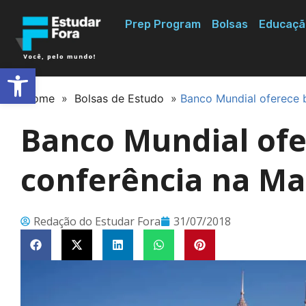
Prep Program
Bolsas
Educaçã
Abrir a barra de ferramentas
Home
»
Bolsas de Estudo
»
Banco Mundial oferece b
Banco Mundial ofe
conferência na Ma
Redação do Estudar Fora
31/07/2018