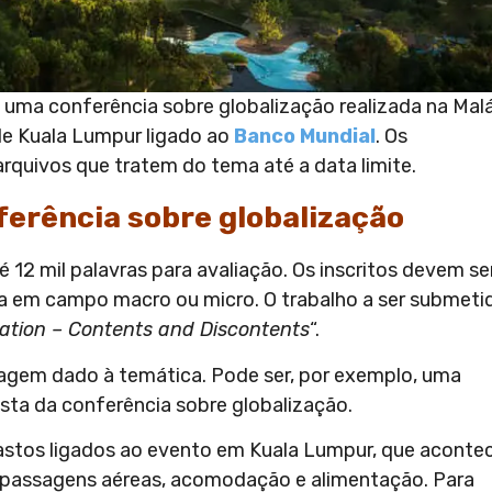
 uma conferência sobre globalização realizada na Malá
de Kuala Lumpur ligado ao
Banco Mundial
. Os
rquivos que tratem do tema até a data limite.
ferência sobre globalização
té 12 mil palavras para avaliação. Os inscritos devem se
ja em campo macro ou micro. O trabalho a ser submeti
zation – Contents and Discontents
“.
rdagem dado à temática. Pode ser, por exemplo, uma
posta da conferência sobre globalização.
astos ligados ao evento em Kuala Lumpur, que aconte
ão passagens aéreas, acomodação e alimentação. Para