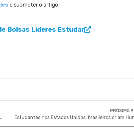
les
e submeter o artigo.
e Bolsas Líderes Estudar
PRÓXIMO 
versidade ideal para você, na graduação e na pós