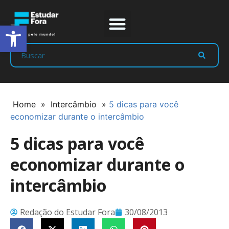
Abrir a barra de ferramentas
Prep Program
Líderes Estudar
Home
»
Intercâmbio
»
5 dicas para você
economizar durante o intercâmbio
5 dicas para você
economizar durante o
intercâmbio
Redação do Estudar Fora
30/08/2013