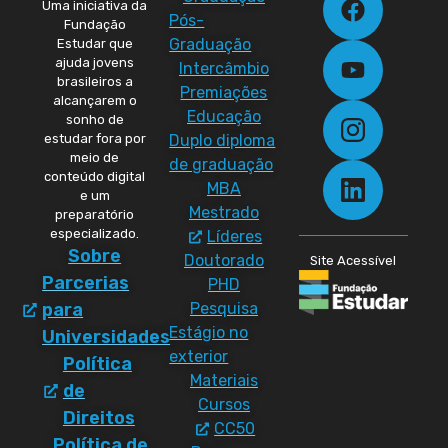
Uma iniciativa da
Pós-
Fundação
Graduação
Estudar que
ajuda jovens
Intercâmbio
brasileiros a
Premiações
alcançarem o
Educação
sonho de
Duplo diploma
estudar fora por
meio de
de graduação
conteúdo digital
MBA
e um
Mestrado
preparatório
especializado.
Líderes
Sobre
Doutorado
Site Acessível
Parcerias
PHD
Pesquisa
para
Estágio no
Universidades
exterior
Política
Materiais
de
Cursos
Direitos
CC50
Política de