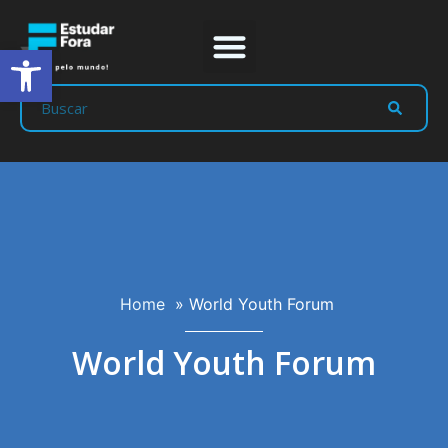
Abrir a barra de ferramentas
Prep Program
Líderes Estudar
Home
»
World Youth Forum
World Youth Forum