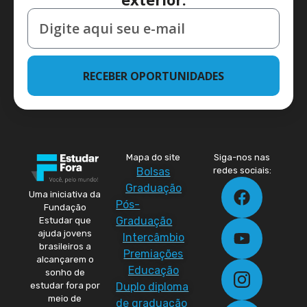
RECEBER OPORTUNIDADES
Mapa do site
Siga-nos nas
Bolsas
redes sociais:
Graduação
Uma iniciativa da
Pós-
Fundação
Graduação
Estudar que
ajuda jovens
Intercâmbio
brasileiros a
Premiações
alcançarem o
Educação
sonho de
Duplo diploma
estudar fora por
meio de
de graduação