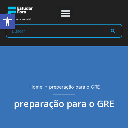
Abrir a barra de ferramentas
Prep Program
Líderes Estudar
Home
»
preparação para o GRE
preparação para o GRE