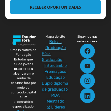
RECEBER OPORTUNIDADES
Mapa do site
Siga-nos nas
Bolsas
redes sociais:
Graduação
Uma iniciativa da
Pós-
Fundação
Graduação
Estudar que
ajuda jovens
Intercâmbio
brasileiros a
Premiações
alcançarem o
Educação
sonho de
Duplo diploma
estudar fora por
meio de
de graduação
conteúdo digital
MBA
e um
Mestrado
preparatório
especializado.
Líderes