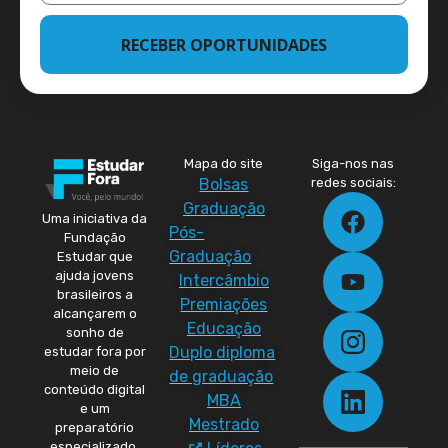
RECEBER OPORTUNIDADES
Mapa do site
Siga-nos nas
Bolsas
redes sociais:
Graduação
Uma iniciativa da
Pós-
Fundação
Graduação
Estudar que
ajuda jovens
Intercâmbio
brasileiros a
Premiações
alcançarem o
Educação
sonho de
Duplo diploma
estudar fora por
meio de
de graduação
conteúdo digital
MBA
e um
Mestrado
preparatório
especializado.