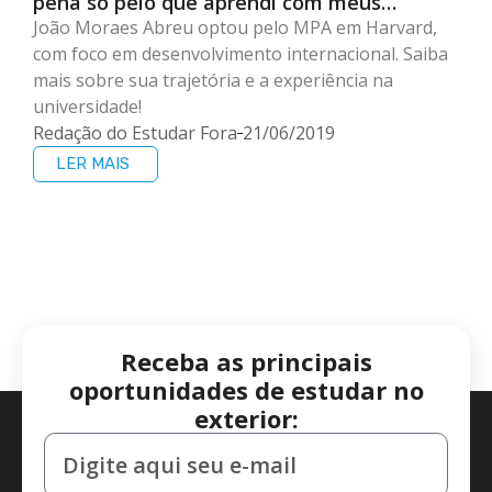
pena só pelo que aprendi com meus
colegas”
João Moraes Abreu optou pelo MPA em Harvard,
com foco em desenvolvimento internacional. Saiba
mais sobre sua trajetória e a experiência na
universidade!
Redação do Estudar Fora
21/06/2019
LER MAIS
Receba as principais
oportunidades de estudar no
exterior: