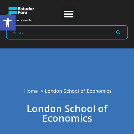
Abrir a barra de ferramentas
Prep Program
Líderes Estudar
Home
»
London School of Economics
London School of
Economics