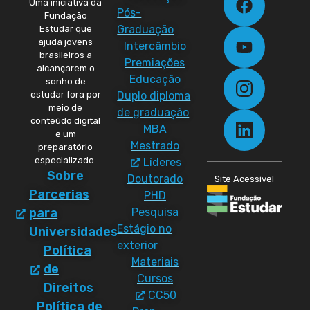
Uma iniciativa da
Pós-
Fundação
Graduação
Estudar que
ajuda jovens
Intercâmbio
brasileiros a
Premiações
alcançarem o
Educação
sonho de
Duplo diploma
estudar fora por
meio de
de graduação
conteúdo digital
MBA
e um
Mestrado
preparatório
especializado.
Líderes
Sobre
Doutorado
Site Acessível
Parcerias
PHD
Pesquisa
para
Estágio no
Universidades
exterior
Política
Materiais
de
Cursos
Direitos
CC50
Política de