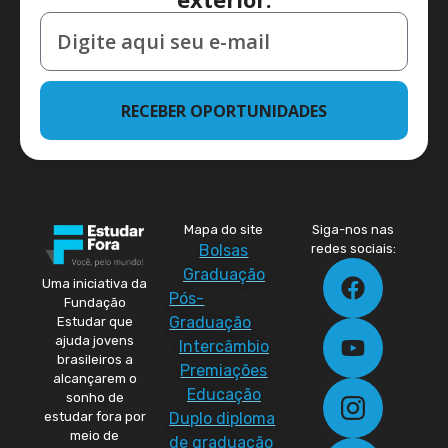
RECEBER OPORTUNIDADES
Mapa do site
Siga-nos nas
Bolsas
redes sociais:
Graduação
Uma iniciativa da
Pós-
Fundação
Graduação
Estudar que
ajuda jovens
Intercâmbio
brasileiros a
Premiações
alcançarem o
Educação
sonho de
Duplo diploma
estudar fora por
meio de
de graduação