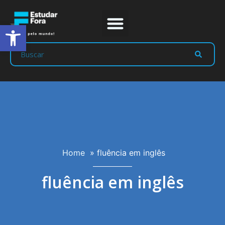
Abrir a barra de ferramentas
Prep Program
Líderes Estudar
Home
»
fluência em inglês
fluência em inglês