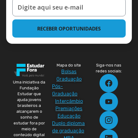
RECEBER OPORTUNIDADES
Mapa do site
Siga-nos nas
Bolsas
redes sociais:
Graduação
Uma iniciativa da
Pós-
Fundação
Graduação
Estudar que
ajuda jovens
Intercâmbio
brasileiros a
Premiações
alcançarem o
Educação
sonho de
Duplo diploma
estudar fora por
meio de
de graduação
conteúdo digital