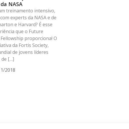
s da NASA
um treinamento intensivo,
 com experts da NASA e de
harton e Harvard? É esse
eriência que o Future
 Fellowship proporciona! O
tiva da Fortis Society,
dial de jovens líderes
 de […]
11/2018