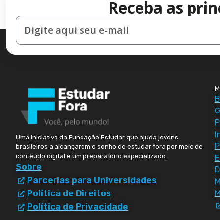
Receba as prin
M
B
G
P
I
Uma iniciativa da Fundação Estudar que ajuda jovens
P
brasileiros a alcançarem o sonho de estudar fora por meio de
conteúdo digital e um preparatório especializado.
E
Sobre
D
Parcerias para Universidades
Política de Direitos
M
Política de Privacidade