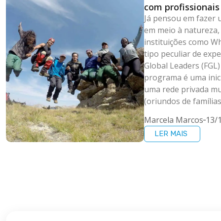
com profissionai
Já pensou em fazer 
em meio à natureza,
instituições como W
tipo peculiar de exp
Global Leaders (FGL)
programa é uma inicia
uma rede privada mun
(oriundos de famílias
Marcela Marcos
13/
LER MAIS