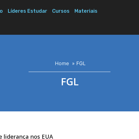
o
Líderes Estudar
Cursos
Materiais
Home
»
FGL
FGL
e liderança nos EUA