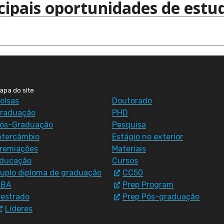
cipais oportunidades de estud
apa do site
olsas
Doutorado
raduação
PHD
ós-Graduação
Pesquisa
ntercâmbio
Estágio no exterior
remiações
Materiais
ducação
Cursos
uplo diploma de graduação
CC50
MBA
Prep Program
estrado
Prep Pós-graduação
Líderes