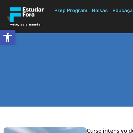
Prep Program
Bolsas
Educaçã
Abrir a barra de ferramentas
Curso intensivo d