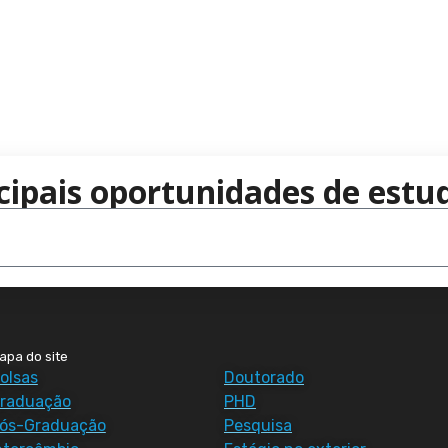
cipais oportunidades de estud
apa do site
olsas
Doutorado
raduação
PHD
ós-Graduação
Pesquisa