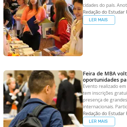
cidades do país. Ano
Redação do Estudar 
LER MAIS
Feira de MBA volt
oportunidades pa
fora
Evento realizado em 
tem inscrições gratu
presença de grandes 
internacionais. Partic
Redação do Estudar 
LER MAIS