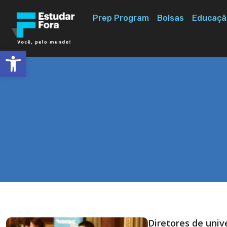
Prep Program
Bolsas
Educaçã
Abrir a barra de ferramentas
Diretores de univ