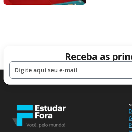
Receba as prin
M
B
G
P