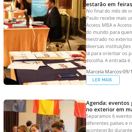
estarão em feira
No final do mês de o
Paulo recebe mais um
Access MBA e Access
do mundo para quem
mestrado no exterio
diversas instituiçõe
lá para orientar os 
escolha. A entrada é 
Marcela Marcos
09/
LER MAIS
Agenda: eventos 
no exterior em m
Separamos 6 evento
diferentes países e n
acontecerão durante