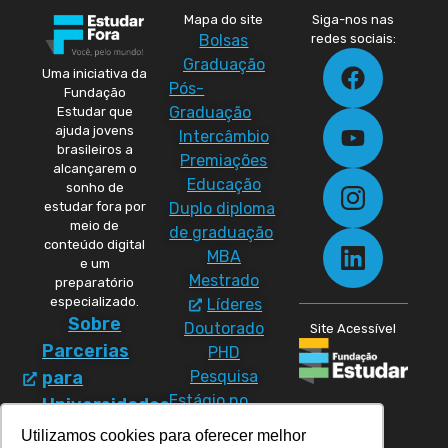
Mapa do site
Siga-nos nas
Bolsas
redes sociais:
Graduação
Uma iniciativa da
Pós-
Fundação
Graduação
Estudar que
ajuda jovens
Intercâmbio
brasileiros a
Premiações
alcançarem o
Educação
sonho de
Duplo diploma
estudar fora por
meio de
de graduação
conteúdo digital
MBA
e um
Mestrado
preparatório
especializado.
Líderes
Sobre
Doutorado
Site Acessível
Parcerias
PHD
Pesquisa
para
Estágio no
Universidades
exterior
Política
Utilizamos cookies para oferecer melhor