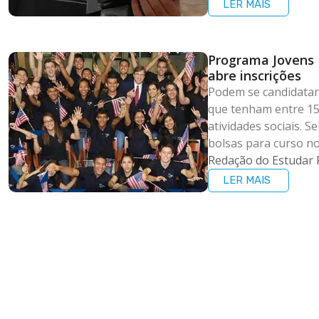
LER MAIS
Programa Jovens
abre inscrições
Podem se candidatar
que tenham entre 15
atividades sociais. 
bolsas para curso n
Redação do Estudar 
LER MAIS