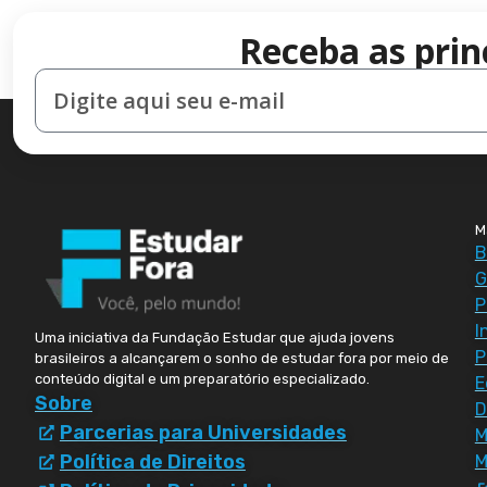
Receba as prin
M
B
G
P
I
Uma iniciativa da Fundação Estudar que ajuda jovens
P
brasileiros a alcançarem o sonho de estudar fora por meio de
conteúdo digital e um preparatório especializado.
E
Sobre
D
Parcerias para Universidades
Política de Direitos
M