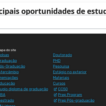
cipais oportunidades de estud
apa do site
olsas
Doutorado
raduação
PHD
ós-Graduação
Pesquisa
ntercâmbio
Estágio no exterior
remiações
Materiais
ducação
Cursos
uplo diploma de graduação
CC50
MBA
Prep Program
estrado
Prep Pós-graduação