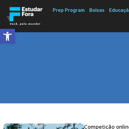
Prep Program
Bolsas
Educaçã
Abrir a barra de ferramentas
Competição onlin