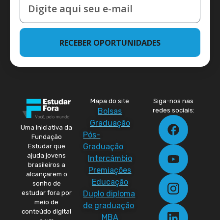
RECEBER OPORTUNIDADES
Mapa do site
Siga-nos nas
Bolsas
redes sociais:
Graduação
Uma iniciativa da
Pós-
Fundação
Graduação
Estudar que
ajuda jovens
Intercâmbio
brasileiros a
Premiações
alcançarem o
Educação
sonho de
Duplo diploma
estudar fora por
meio de
de graduação
conteúdo digital
MBA