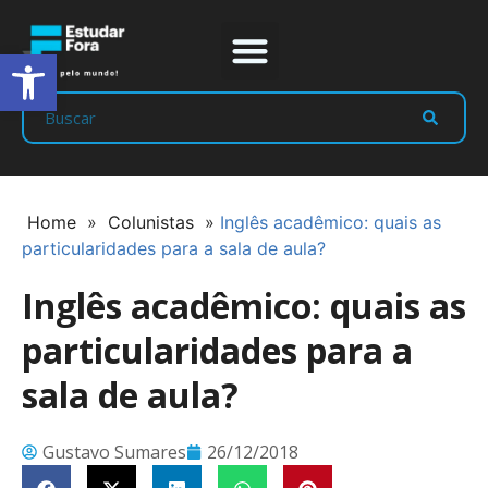
Abrir a barra de ferramentas
Prep Program
Líderes Estudar
Home
»
Colunistas
»
Inglês acadêmico: quais as
particularidades para a sala de aula?
Inglês acadêmico: quais as
particularidades para a
sala de aula?
Gustavo Sumares
26/12/2018