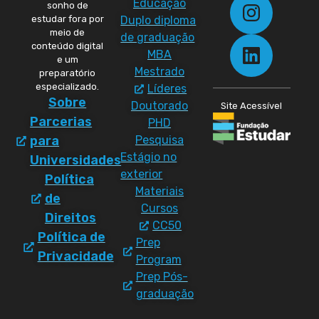
Educação
sonho de
Duplo diploma
estudar fora por
meio de
de graduação
conteúdo digital
MBA
e um
Mestrado
preparatório
especializado.
Líderes
Sobre
Doutorado
Site Acessível
Parcerias
PHD
Pesquisa
para
Estágio no
Universidades
exterior
Política
Materiais
de
Cursos
Direitos
CC50
Política de
Prep
Privacidade
Program
Prep Pós-
graduação