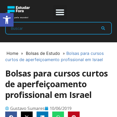
Abrir a barra de ferramentas
Prep Program
Líderes Estudar
Home
»
Bolsas de Estudo
»
Bolsas para cursos
curtos de aperfeiçoamento profissional em Israel
Bolsas para cursos curtos
de aperfeiçoamento
profissional em Israel
Gustavo Sumares
10/06/2019