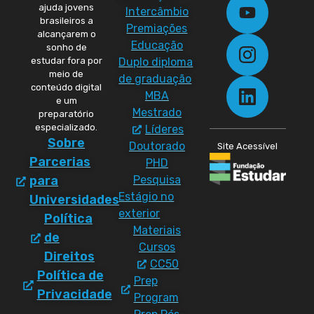
ajuda jovens
Intercâmbio
brasileiros a
Premiações
alcançarem o
Educação
sonho de
Duplo diploma
estudar fora por
meio de
de graduação
conteúdo digital
MBA
e um
Mestrado
preparatório
especializado.
Líderes
Sobre
Doutorado
Site Acessível
Parcerias
PHD
Pesquisa
para
Estágio no
Universidades
exterior
Política
Materiais
de
Cursos
Direitos
CC50
Política de
Prep
Privacidade
Program