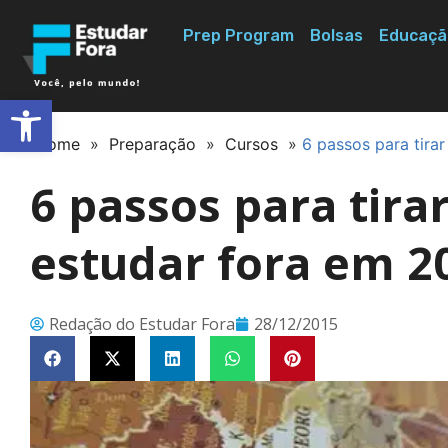
Prep Program
Bolsas
Educaçã
Abrir a barra de ferramentas
Home
»
Preparação
»
Cursos
»
6 passos para tira
6 passos para tira
estudar fora em 2
Redação do Estudar Fora
28/12/2015