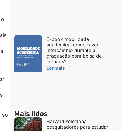
 é
ais
E-book mobilidade
acadêmica: como fazer
intercâmbio durante a
os
graduação com bolsa de
estudos?
Ler mais
or
ês
Mais lidos
urso
Harvard seleciona
pesquisadores para estudar