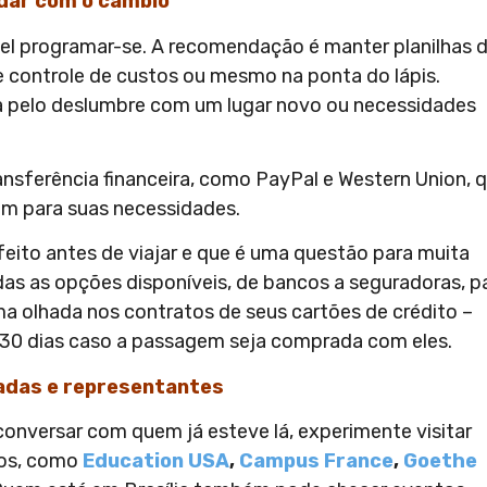
idar com o câmbio
vel programar-se. A recomendação é manter planilhas 
de controle de custos ou mesmo na ponta do lápis.
a pelo deslumbre com um lugar novo ou necessidades
nsferência financeira, como PayPal e Western Union, 
am para suas necessidades.
feito antes de viajar e que é uma questão para muita
das as opções disponíveis, de bancos a seguradoras, p
uma olhada nos contratos de seus cartões de crédito –
30 dias caso a passagem seja comprada com eles.
xadas e representantes
onversar com quem já esteve lá, experimente visitar
nos, como
Education USA
,
Campus France
,
Goethe