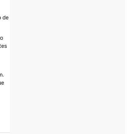
o de
io
tes
m.
ue