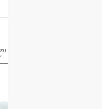
POST
O que aprendi ao estudar na China e na França e trabalhar na Espanha