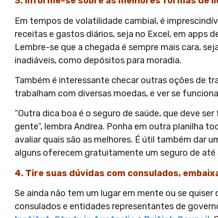
3. Informe-se sobre as melhores formas de l
Em tempos de volatilidade cambial, é imprescindí
receitas e gastos diários, seja no Excel, em apps 
Lembre-se que a chegada é sempre mais cara, sej
inadiáveis, como depósitos para moradia.
Também é interessante checar outras oções de tra
trabalham com diversas moedas, e ver se funcion
“Outra dica boa é o seguro de saúde, que deve ser 
gente”, lembra Andrea. Ponha em outra planilha to
avaliar quais são as melhores. É útil também dar 
alguns oferecem gratuitamente um seguro de até 
4. Tire suas dúvidas com consulados, embai
Se ainda não tem um lugar em mente ou se quiser c
consulados e entidades representantes de gover