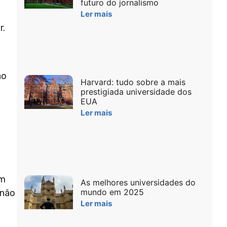
futuro do jornalismo
Ler mais
r.
ão
Harvard: tudo sobre a mais
prestigiada universidade dos
EUA
Ler mais
em
As melhores universidades do
mundo em 2025
 não
Ler mais