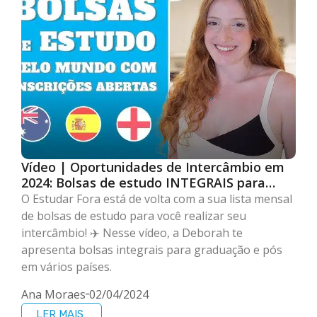
Vídeo | Oportunidades de Intercâmbio em
2024: Bolsas de estudo INTEGRAIS para
Estudar no Exterior!
O Estudar Fora está de volta com a sua lista mensal
de bolsas de estudo para você realizar seu
intercâmbio! ✈️ Nesse vídeo, a Deborah te
apresenta bolsas integrais para graduação e pós
em vários países.
Ana Moraes
02/04/2024
LER MAIS