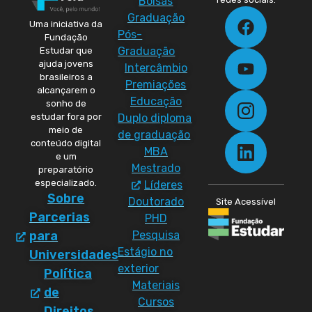
Bolsas
Graduação
Uma iniciativa da
Pós-
Fundação
Graduação
Estudar que
ajuda jovens
Intercâmbio
brasileiros a
Premiações
alcançarem o
Educação
sonho de
Duplo diploma
estudar fora por
meio de
de graduação
conteúdo digital
MBA
e um
Mestrado
preparatório
especializado.
Líderes
Sobre
Doutorado
Site Acessível
Parcerias
PHD
Pesquisa
para
Estágio no
Universidades
exterior
Política
Materiais
de
Cursos
Direitos