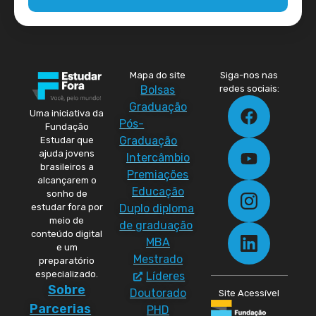
Mapa do site
Siga-nos nas
Bolsas
redes sociais:
Graduação
Uma iniciativa da
Pós-
Fundação
Graduação
Estudar que
ajuda jovens
Intercâmbio
brasileiros a
Premiações
alcançarem o
Educação
sonho de
Duplo diploma
estudar fora por
meio de
de graduação
conteúdo digital
MBA
e um
Mestrado
preparatório
especializado.
Líderes
Sobre
Doutorado
Site Acessível
Parcerias
PHD