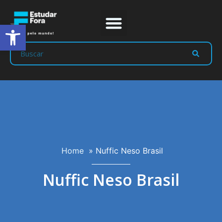
Abrir a barra de ferramentas
Prep Program
Líderes Estudar
Home
»
Nuffic Neso Brasil
Nuffic Neso Brasil