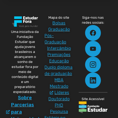
Mapa do site
Siga-nos nas
Bolsas
redes sociais:
Graduação
Uma iniciativa da
Pós-
Fundação
Graduação
Estudar que
ajuda jovens
Intercâmbio
brasileiros a
Premiações
alcançarem o
Educação
sonho de
Duplo diploma
estudar fora por
meio de
de graduação
conteúdo digital
MBA
e um
Mestrado
preparatório
especializado.
Líderes
Sobre
Doutorado
Site Acessível
Parcerias
PHD
Pesquisa
para
Estágio no