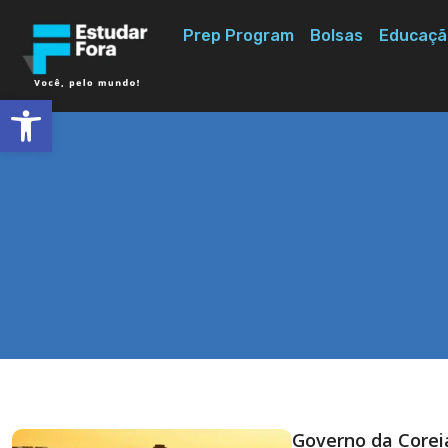
Prep Program
Bolsas
Educaçã
Abrir a barra de ferramentas
Governo da Corei