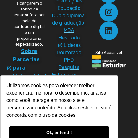
Premiações
alcançarem o
Educação
sonho de
Duplo diploma
estudar fora por
meio de
de graduação
conteúdo digital
MBA
e um
Mestrado
preparatório
especializado.
Líderes
Sobre
Doutorado
Site Acessível
Parcerias
PHD
Pesquisa
para
Estágio no
Universidades
exterior
Política
Utilizamos cookies para oferecer melhor
Materiais
de
experiência, melhorar o desempenho, analisar
Cursos
Direitos
como você interage em nosso site e
CC50
personalizar conteúdo. Ao utilizar este site, você
Política de
Prep
concorda com o uso de cookies.
Privacidade
Program
Prep Pós-
Ok, entendi!
graduação