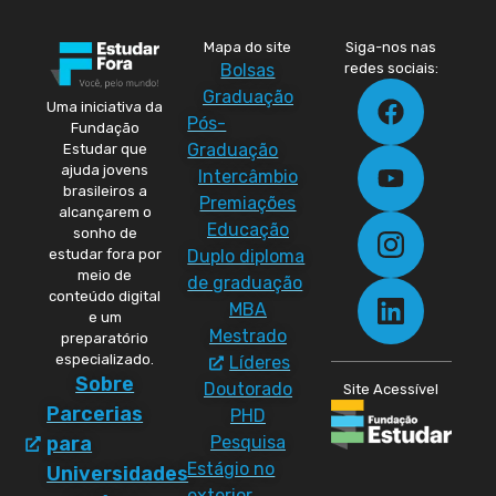
Mapa do site
Siga-nos nas
Bolsas
redes sociais:
Graduação
Uma iniciativa da
Pós-
Fundação
Graduação
Estudar que
ajuda jovens
Intercâmbio
brasileiros a
Premiações
alcançarem o
Educação
sonho de
Duplo diploma
estudar fora por
meio de
de graduação
conteúdo digital
MBA
e um
Mestrado
preparatório
especializado.
Líderes
Sobre
Doutorado
Site Acessível
Parcerias
PHD
Pesquisa
para
Estágio no
Universidades
exterior