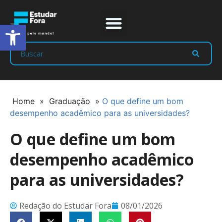
Abrir a barra de ferramentas
Prep Program
Líderes Estudar
Home
»
Graduação
»
O que define um bom
desempenho acadêmico para as universidades?
O que define um bom
desempenho acadêmico
para as universidades?
Redação do Estudar Fora
08/01/2026